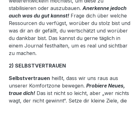
weiterentwickeln möchtest, um diese zu
stabilisieren oder auszubauen.
Anerkenne jedoch
auch was du gut kannst!
Frage dich über welche
Ressourcen du verfügst, worüber du stolz bist und
was dir an dir gefällt, du wertschätzt und worüber
du dankbar bist. Das kannst du gerne täglich in
einem Journal festhalten, um es real und sichtbar
zu machen.
2) SELBSTVERTRAUEN
Selbstvertrauen
heißt, dass wir uns raus aus
unserer Komfortzone bewegen.
Probiere Neues,
traue dich!
Das ist nicht so leicht, aber „wer nichts
wagt, der nicht gewinnt“. Setze dir kleine Ziele, die
mit ein wenig Überwindungsgefühl einhergehen,
aber mit ein wenig Mut machbar sind. Stelle dir vor,
wie es sich anfühlt, wenn du diese Ziele erreicht
hast. Welche Emotionen würden diese in dir
wecken? Das kann ein Glückgefühl, ein Gefühl des