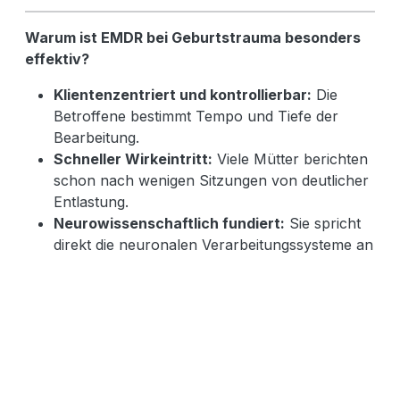
Warum ist EMDR bei Geburtstrauma besonders
effektiv?
Klientenzentriert und kontrollierbar:
Die
Betroffene bestimmt Tempo und Tiefe der
Bearbeitung.
Schneller Wirkeintritt:
Viele Mütter berichten
schon nach wenigen Sitzungen von deutlicher
Entlastung.
Neurowissenschaftlich fundiert:
Sie spricht
direkt die neuronalen Verarbeitungssysteme an
– schneller als Gesprächspsychotherapie
allein.
Wie funktioniert EMDR bei Geburtstrauma?
EMDR
hilft, traumatische Erinnerungen ohne
ständiges Wiederholen der Details zu